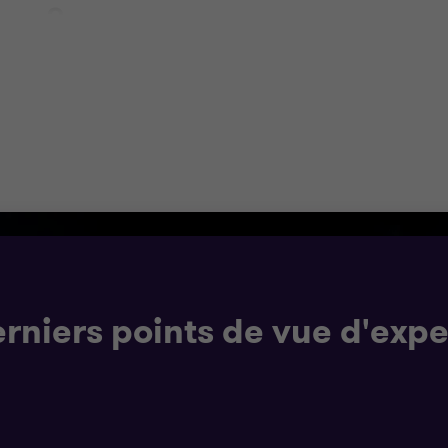
ton ?
t une grande expérience des questions spécifiques à vot
 toutes faites, et savons que les organisations du secte
e collaboration avec vous pour bien comprendre votre org
vous évoluez.
rniers points de vue d'expe