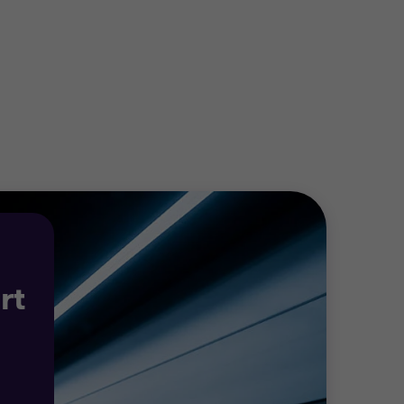
re organisation.
ur public sont uniques. Quels que soient
anisation, les ressources à votre
rt