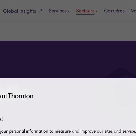
Services
Secteurs
Carrières
No
Global insights
blic
!
our personal information to measure and improve our sites and service, 