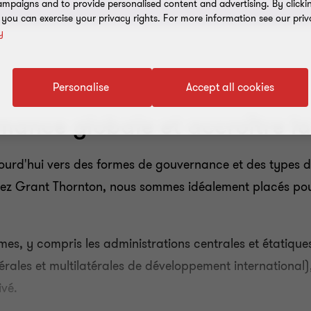
mpaigns and to provide personalised content and advertising. By clicki
, you can exercise your privacy rights. For more information see our priv
y
Personalise
Accept all cookies
rmance globale et accroître l
ourd'hui vers des formes de gouvernance et des types d'
Chez Grant Thornton, nous sommes idéalement placés pou
s, y compris les administrations centrales et étatiques, 
érales et multilatérales de développement international
ivé.