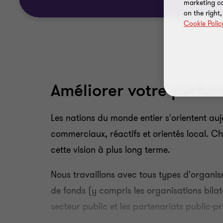
marketing ca
on the right
Cookie Polic
Améliorer votre perfo
Les nations du monde entier s'orientent auj
commerciaux, réactifs et orientés local. 
cette vision à plus long terme.
Nous travaillons avec tous types d'organisme
de fonds (y compris les organisations bilat
secteur public et les partenariats public-pr