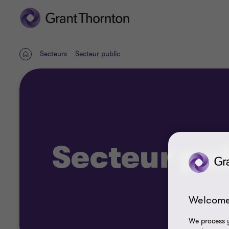
Secteurs
Secteur public
ACCUEIL
Secteur pu
Welcome
We process y